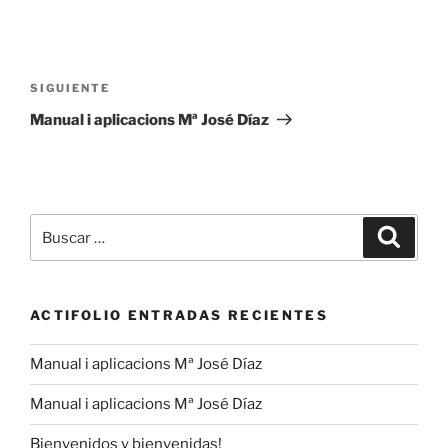
Navegación
de
Siguiente
SIGUIENTE
entradas
entrada
Manual i aplicacions Mª José Díaz
Buscar
Buscar
por:
ACTIFOLIO ENTRADAS RECIENTES
Manual i aplicacions Mª José Díaz
Manual i aplicacions Mª José Díaz
Bienvenidos y bienvenidas!