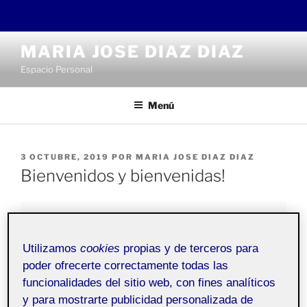
Saltar
MARIA JOSE DIAZ DIAZ
al
Espacio Personal
contenido
Menú
PUBLICADO
3 OCTUBRE, 2019
POR
MARIA JOSE DIAZ DIAZ
EL
Bienvenidos y bienvenidas!
Pública
Utilizamos
cookies
propias y de terceros para
poder ofrecerte correctamente todas las
Bienvenidos a mi
Folio
personal. Esta entrada se ha
funcionalidades del sitio web, con fines analíticos
generado automáticamente, y sirve para explicar la
plataforma académica de portafolios.
y para mostrarte publicidad personalizada de